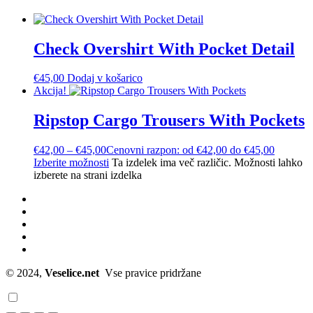
Check Overshirt With Pocket Detail
€
45,00
Dodaj v košarico
Akcija!
Ripstop Cargo Trousers With Pockets
€
42,00
–
€
45,00
Cenovni razpon: od €42,00 do €45,00
Izberite možnosti
Ta izdelek ima več različic. Možnosti lahko
izberete na strani izdelka
© 2024,
Veselice.net
Vse pravice pridržane