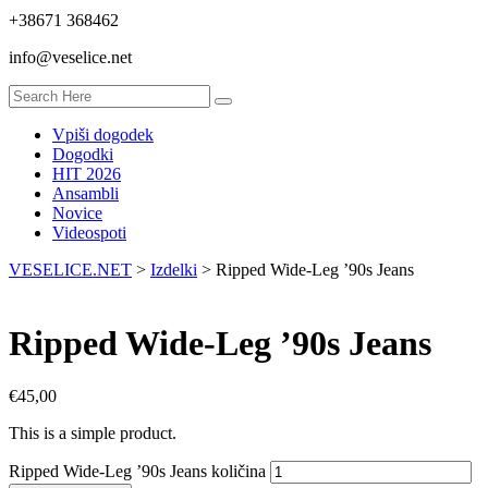
+38671 368462
info@veselice.net
Vpiši dogodek
Dogodki
HIT 2026
Ansambli
Novice
Videospoti
VESELICE.NET
>
Izdelki
>
Ripped Wide-Leg ’90s Jeans
Ripped Wide-Leg ’90s Jeans
€
45,00
This is a simple product.
Ripped Wide-Leg ’90s Jeans količina