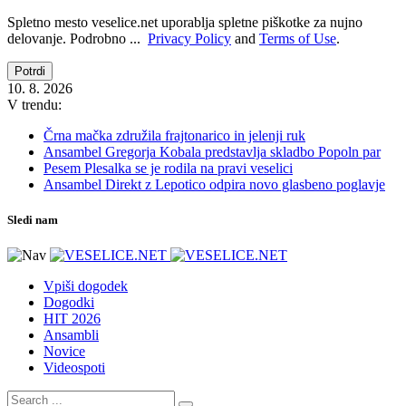
Spletno mesto veselice.net uporablja spletne piškotke za nujno
delovanje. Podrobno ...
Privacy Policy
and
Terms of Use
.
Potrdi
10. 8. 2026
V trendu:
Črna mačka združila frajtonarico in jelenji ruk
Ansambel Gregorja Kobala predstavlja skladbo Popoln par
Pesem Plesalka se je rodila na pravi veselici
Ansambel Direkt z Lepotico odpira novo glasbeno poglavje
Sledi nam
Vpiši dogodek
Dogodki
HIT 2026
Ansambli
Novice
Videospoti