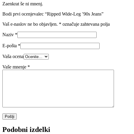
Zaenkrat še ni mnenj.
Bodi prvi ocenjevalec “Ripped Wide-Leg ’90s Jeans”
Vaš e-naslov ne bo objavljen.
*
označuje zahtevana polja
Naziv
*
E-pošta
*
Vaša ocena
Vaše mnenje
*
Podobni izdelki