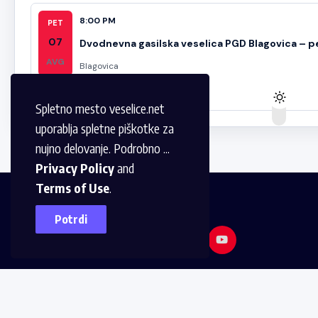
8:00 PM
PET
07
Dvodnevna gasilska veselica PGD Blagovica – p
AVG
Blagovica
Spletno mesto veselice.net
uporablja spletne piškotke za
nujno delovanje. Podrobno ...
Privacy Policy
and
Terms of Use
.
Potrdi
© 2024,
Veselice.net
Vse pravice pridržane