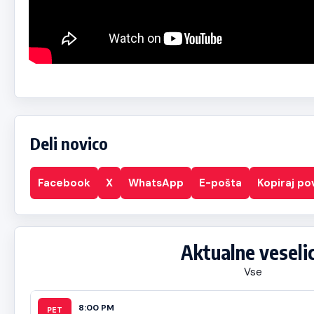
Deli novico
Facebook
X
WhatsApp
E-pošta
Kopiraj p
Aktualne veseli
Vse
8:00 PM
PET