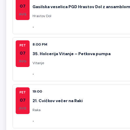
07
Gasilska veselica PGD Hrastov Dol z ansamblo
AVG
Hrastov Dol
8:00 PM
PET
07
35. Holcerija Vitanje – Petkova pumpa
AVG
Vitanje
19:00
PET
07
21. Cvičkov večer na Raki
AVG
Raka