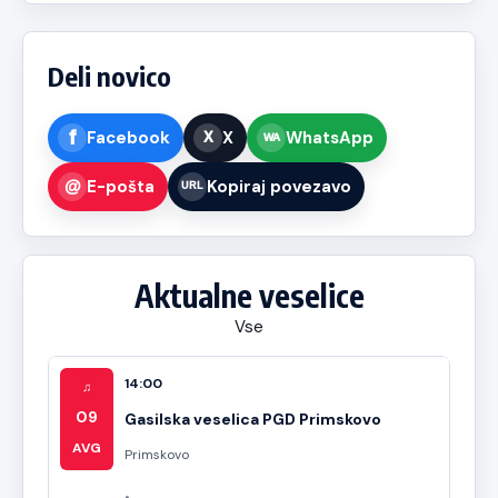
Deli novico
Facebook
X
WhatsApp
E-pošta
Kopiraj povezavo
Aktualne veselice
Vse
14:00
♫
09
Gasilska veselica PGD Primskovo
AVG
Primskovo