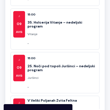
15:00
♫
35. Holcerija Vitanje – nedeljski
09
program
AVG
Vitanje
15:00
♫
25. Noči pod topoli Juršinci – nedeljski
09
program
AVG
Juršinci
V Veliki Poljanah Zvita Feltna
♫
Velike Poljane
14