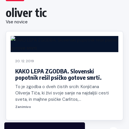
oliver tic
Vse novice
20. 12. 2019
KAKO LEPA ZGODBA. Slovenski
popotnik rešil psičko gotove smrti.
To je zgodba o dveh čistih srcih: Konjičana
Oliverja Tiča, ki živi svoje sanje na najdaljši cesti
sveta, in majhne psičke Carlitos,…
Zanimivo