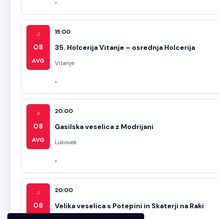
15:00
♫
08
35. Holcerija Vitanje – osrednja Holcerija
AVG
Vitanje
20:00
♫
08
Gasilska veselica z Modrijani
AVG
Lukovek
20:00
♫
08
Velika veselica s Potepini in Skaterji na Raki
AVG