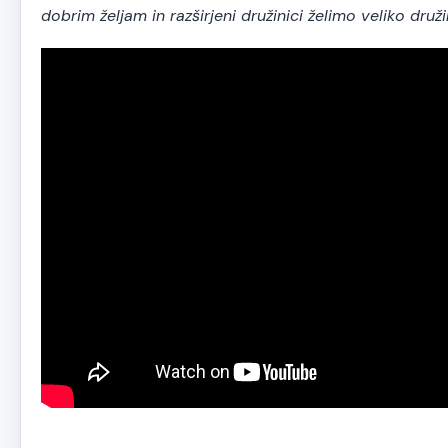
dobrim željam in razširjeni družinici želimo veliko druž