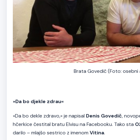
Brata Govedič (Foto: osebni 
»Da bo djekle zdrau«
»Da bo dekle zdravo,« je napisal
Denis Govedič
, novope
hčerkice čestital bratu Elvisu na Facebooku. Tako sta
O
darilo – mlajšo sestrico z imenom
Vitina
.