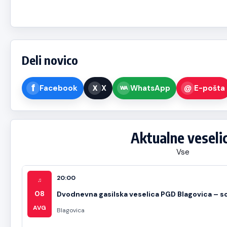
Deli novico
Facebook
X
WhatsApp
E-pošta
Aktualne veseli
Vse
20:00
♫
08
Dvodnevna gasilska veselica PGD Blagovica – s
AVG
Blagovica