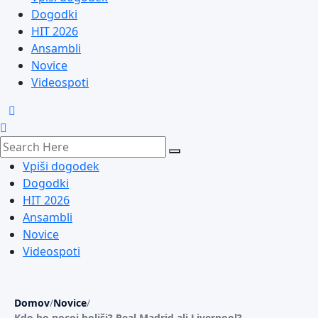
Dogodki
HIT 2026
Ansambli
Novice
Videospoti
Vpiši dogodek
Dogodki
HIT 2026
Ansambli
Novice
Videospoti
Domov
/
Novice
/
Kdo bo nocoj boljši? Real Madrid ali Liverpool?