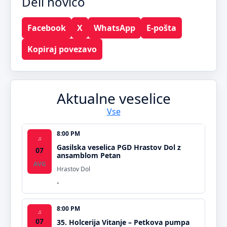
Deli novico
Facebook
X
WhatsApp
E-pošta
Kopiraj povezavo
Aktualne veselice
Vse
8:00 PM
♫
Gasilska veselica PGD Hrastov Dol z
07
ansamblom Petan
AVG
Hrastov Dol
8:00 PM
♫
07
35. Holcerija Vitanje – Petkova pumpa