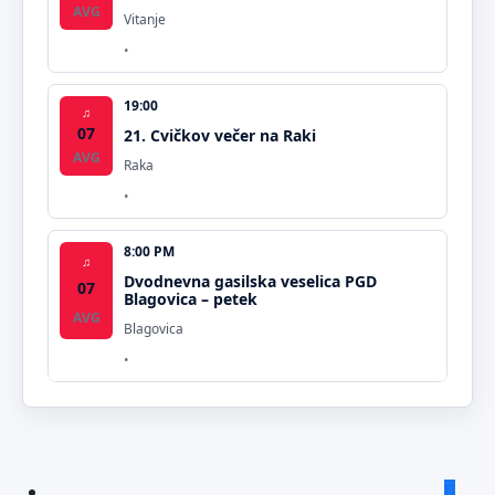
AVG
Vitanje
19:00
♫
07
21. Cvičkov večer na Raki
AVG
Raka
8:00 PM
♫
Dvodnevna gasilska veselica PGD
07
Blagovica – petek
AVG
Blagovica