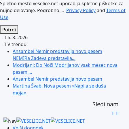
Spletno mesto veselice.net uporablja spletne piškotke za
nujno delovanje. Podrobno ...
Privacy Policy
and
Terms of
Use
.
Potrdi
6. 8. 2026
V trendu:
Ansambel Nemir predstavlja novo pesem
NEMIRa Zadeva predstavlja...
Modrijani: Do Noči Modrijanov vsak mesec nova
pesem,...
Ansambel Nemir predstavlja novo pesem
Martina Švab: Nova pesem »Napila se duša
moja«
Sledi nam
Vpiši dogodek