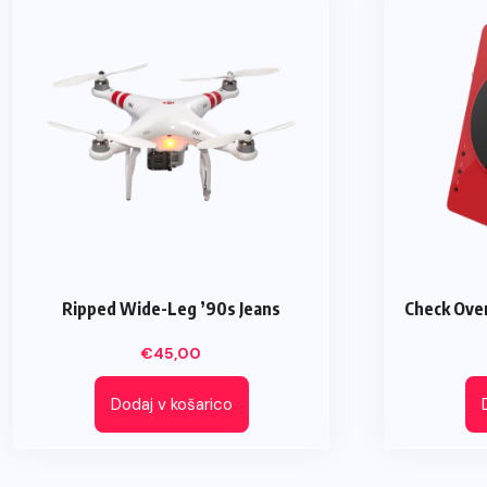
Ripped Wide-Leg ’90s Jeans
Check Over
€
45,00
Dodaj v košarico