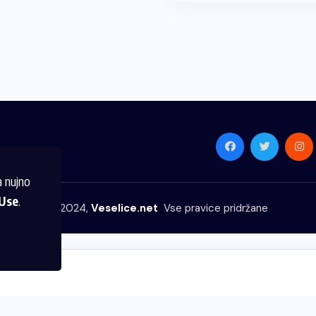
a nujno
Use
.
© 2024,
Veselice.net
Vse pravice pridržane