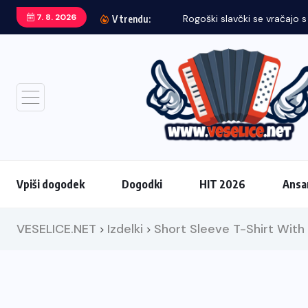
7. 8. 2026
V trendu:
Vpiši dogodek
Dogodki
HIT 2026
Ansa
VESELICE.NET
Izdelki
Short Sleeve T-Shirt Wit
>
>