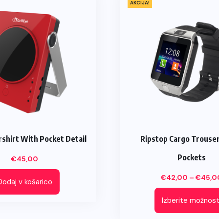
AKCIJA!
shirt With Pocket Detail
Ripstop Cargo Trouse
Pockets
€
45,00
€
42,00
–
€
45,0
Dodaj v košarico
Izberite možnost