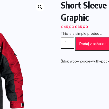
Short Sleeve
Graphic
Izvirna
Trenutna
€
45,00
€
35,00
This is a simple product.
cena
cena
Short
je
je:
Dodaj v košarico
Sleeve
bila:
€35,00.
T-
€45,00.
Shirt
Šifra:
woo-hoodie-with-poc
With
Landscape
Graphic
količina