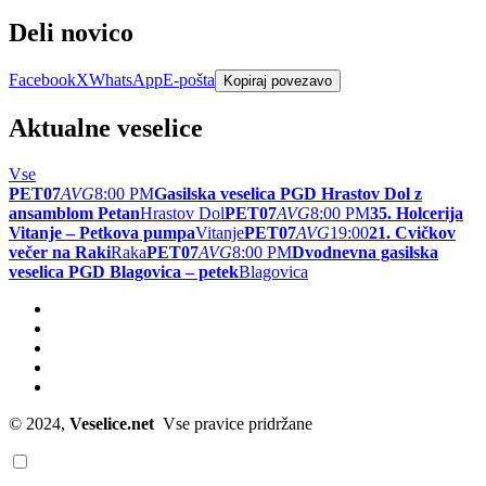
Deli novico
Facebook
X
WhatsApp
E-pošta
Kopiraj povezavo
Aktualne veselice
Vse
PET
07
AVG
8:00 PM
Gasilska veselica PGD Hrastov Dol z
ansamblom Petan
Hrastov Dol
PET
07
AVG
8:00 PM
35. Holcerija
Vitanje – Petkova pumpa
Vitanje
PET
07
AVG
19:00
21. Cvičkov
večer na Raki
Raka
PET
07
AVG
8:00 PM
Dvodnevna gasilska
veselica PGD Blagovica – petek
Blagovica
© 2024,
Veselice.net
Vse pravice pridržane