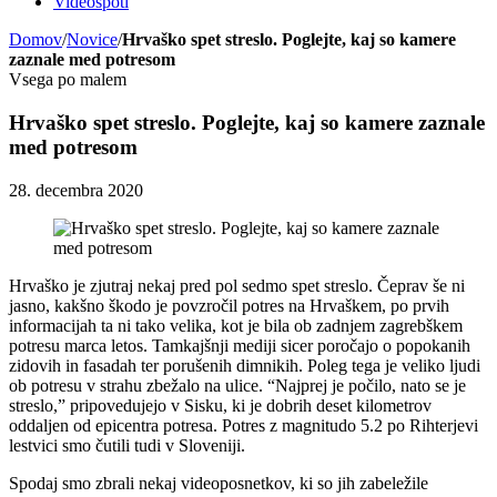
Videospoti
Domov
/
Novice
/
Hrvaško spet streslo. Poglejte, kaj so kamere
zaznale med potresom
Vsega po malem
Hrvaško spet streslo. Poglejte, kaj so kamere zaznale
med potresom
28. decembra 2020
Hrvaško je zjutraj nekaj pred pol sedmo spet streslo. Čeprav še ni
jasno, kakšno škodo je povzročil potres na Hrvaškem, po prvih
informacijah ta ni tako velika, kot je bila ob zadnjem zagrebškem
potresu marca letos. Tamkajšnji mediji sicer poročajo o popokanih
zidovih in fasadah ter porušenih dimnikih. Poleg tega je veliko ljudi
ob potresu v strahu zbežalo na ulice. “Najprej je počilo, nato se je
streslo,” pripovedujejo v Sisku, ki je dobrih deset kilometrov
oddaljen od epicentra potresa. Potres z magnitudo 5.2 po Rihterjevi
lestvici smo čutili tudi v Sloveniji.
Spodaj smo zbrali nekaj videoposnetkov, ki so jih zabeležile