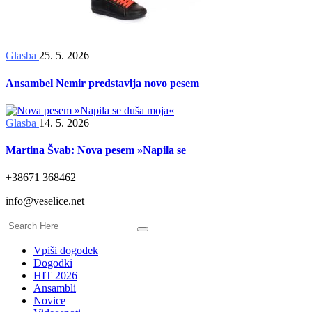
Glasba
25. 5. 2026
Ansambel Nemir predstavlja novo pesem
Glasba
14. 5. 2026
Martina Švab: Nova pesem »Napila se
+38671 368462
info@veselice.net
Vpiši dogodek
Dogodki
HIT 2026
Ansambli
Novice