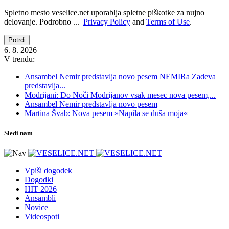
Spletno mesto veselice.net uporablja spletne piškotke za nujno
delovanje. Podrobno ...
Privacy Policy
and
Terms of Use
.
Potrdi
6. 8. 2026
V trendu:
Ansambel Nemir predstavlja novo pesem NEMIRa Zadeva
predstavlja...
Modrijani: Do Noči Modrijanov vsak mesec nova pesem,...
Ansambel Nemir predstavlja novo pesem
Martina Švab: Nova pesem »Napila se duša moja«
Sledi nam
Vpiši dogodek
Dogodki
HIT 2026
Ansambli
Novice
Videospoti