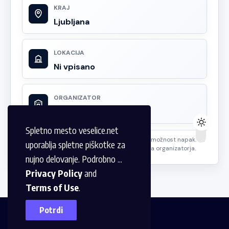
KRAJ
Ljubljana
LOKACIJA
Ni vpisano
ORGANIZATOR
Ni vpisano
Spletno mesto veselice.net
Podatki so informativne narave. Dopuščamo možnost napak. Za
uporablja spletne piškotke za
podrobnosti dogodka se obrnite na lokalnega organizatorja.
nujno delovanje. Podrobno ...
Privacy Policy
and
Terms of Use
.
Potrdi