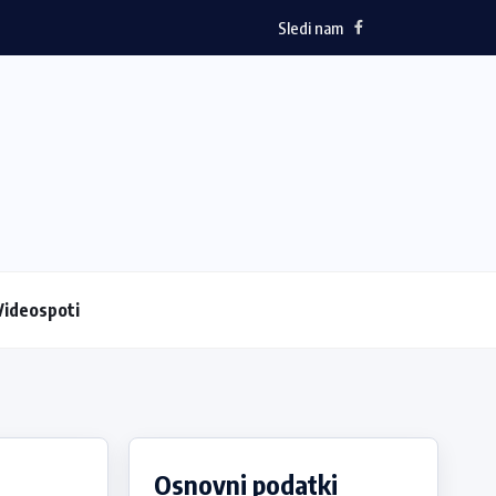
Sledi nam
Videospoti
Osnovni podatki