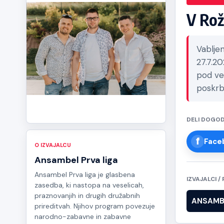
V Rož
Vablje
27.7.2
pod ve
poskrbe
DELI DOGO
Face
O IZVAJALCU
Ansambel Prva liga
Ansambel Prva liga je glasbena
IZVAJALCI 
zasedba, ki nastopa na veselicah,
praznovanjih in drugih družabnih
ANSAMBE
prireditvah. Njihov program povezuje
narodno-zabavne in zabavne