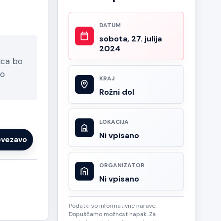
DATUM
sobota, 27. julija
2024
ica bo
mo
KRAJ
Rožni dol
LOKACIJA
Ni vpisano
ovezavo
ORGANIZATOR
Ni vpisano
Podatki so informativne narave.
Dopuščamo možnost napak. Za