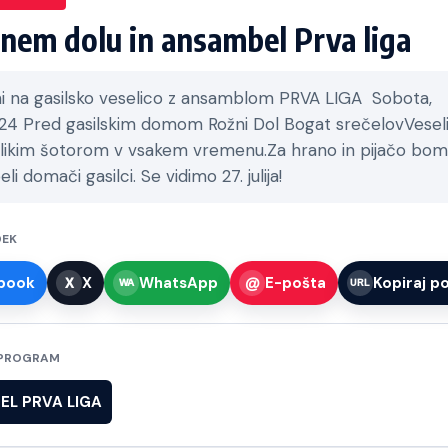
nem dolu in ansambel Prva liga
ni na gasilsko veselico z ansamblom PRVA LIGA Sobota,
024 Pred gasilskim domom Rožni Dol Bogat srečelovVesel
likim šotorom v vsakem vremenu.Za hrano in pijačo bo
li domači gasilci. Se vidimo 27. julija!
DEK
book
X
WhatsApp
E-pošta
Kopiraj p
/ PROGRAM
L PRVA LIGA