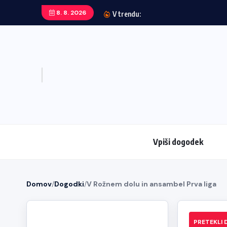
8. 8. 2026
V trendu:
Vpiši dogodek
Domov
/
Dogodki
/
V Rožnem dolu in ansambel Prva liga
PRETEKLI