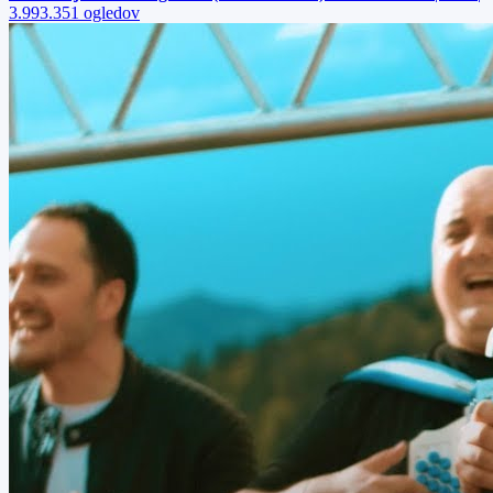
3.993.351 ogledov