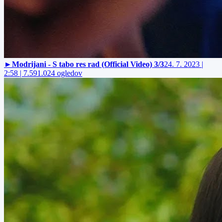
►
Modrijani - S tabo res rad (Official Video) 3/3
24. 7. 2023 |
2:58 | 7.591.024 ogledov