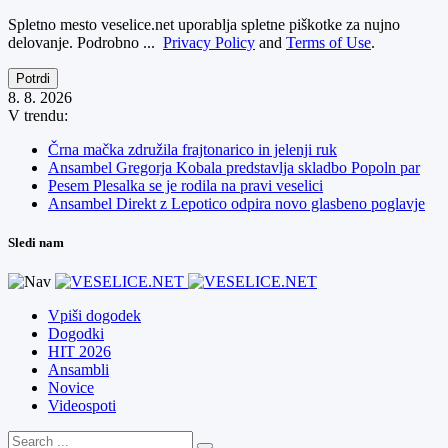
Spletno mesto veselice.net uporablja spletne piškotke za nujno
delovanje. Podrobno ...
Privacy Policy
and
Terms of Use
.
Potrdi
8. 8. 2026
V trendu:
Črna mačka združila frajtonarico in jelenji ruk
Ansambel Gregorja Kobala predstavlja skladbo Popoln par
Pesem Plesalka se je rodila na pravi veselici
Ansambel Direkt z Lepotico odpira novo glasbeno poglavje
Sledi nam
Vpiši dogodek
Dogodki
HIT 2026
Ansambli
Novice
Videospoti