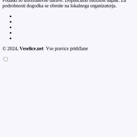
Podatki so informativne narave. Dopuščamo možnost napak. Za
podrobnosti dogodka se obrnite na lokalnega organizatorja.
© 2024,
Veselice.net
Vse pravice pridržane