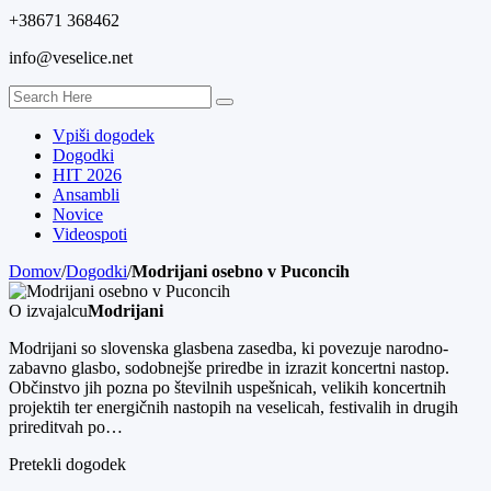
+38671 368462
info@veselice.net
Vpiši dogodek
Dogodki
HIT 2026
Ansambli
Novice
Videospoti
Domov
/
Dogodki
/
Modrijani osebno v Puconcih
O izvajalcu
Modrijani
Modrijani so slovenska glasbena zasedba, ki povezuje narodno-
zabavno glasbo, sodobnejše priredbe in izrazit koncertni nastop.
Občinstvo jih pozna po številnih uspešnicah, velikih koncertnih
projektih ter energičnih nastopih na veselicah, festivalih in drugih
prireditvah po…
Pretekli dogodek