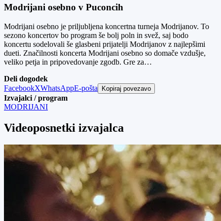
Modrijani osebno v Puconcih
Modrijani osebno je priljubljena koncertna turneja Modrijanov. To
sezono koncertov bo program še bolj poln in svež, saj bodo
koncertu sodelovali še glasbeni prijatelji Modrijanov z najlepšimi
dueti. Značilnosti koncerta Modrijani osebno so domače vzdušje,
veliko petja in pripovedovanje zgodb. Gre za…
Deli dogodek
Facebook
X
WhatsApp
E-pošta
Kopiraj povezavo
Izvajalci / program
MODRIJANI
Videoposnetki izvajalca