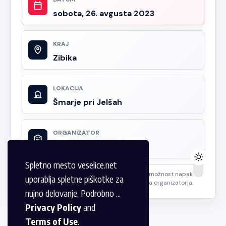
sobota, 26. avgusta 2023
KRAJ
Zibika
LOKACIJA
Šmarje pri Jelšah
ORGANIZATOR
Ni vpisano
Spletno mesto veselice.net
Podatki so informativne narave. Dopuščamo možnost napak. Za
uporablja spletne piškotke za
podrobnosti dogodka se obrnite na lokalnega organizatorja.
nujno delovanje. Podrobno ...
Privacy Policy
and
Terms of Use
.