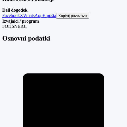
Deli dogodek
Facebook
X
WhatsApp
E-pošta
Kopiraj povezavo
Izvajalci / program
FOKSNERJI
Osnovni podatki