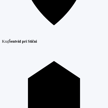
Kraj
Šentvid pri Stični