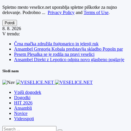
Spletno mesto veselice.net uporablja spletne piškotke za nujno
delovanje. Podrobno ...
Privacy Policy
and
Terms of Use
.
Potrdi
8. 8. 2026
V trendu:
Črna mačka združila frajtonarico in jelenji ruk
Ansambel Gregorja Kobala predstavlja skladbo Popoln par
Pesem Plesalka se je rodila na pravi veselici
Ansambel Direkt z Lepotico odpira novo glasbeno poglavje
Sledi nam
Vpiši dogodek
Dogodki
HIT 2026
Ansambli
Novice
Videospoti