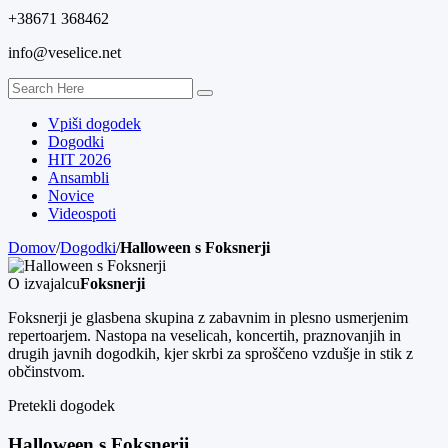
+38671 368462
info@veselice.net
Vpiši dogodek
Dogodki
HIT 2026
Ansambli
Novice
Videospoti
Domov
/
Dogodki
/
Halloween s Foksnerji
O izvajalcu
Foksnerji
Foksnerji je glasbena skupina z zabavnim in plesno usmerjenim
repertoarjem. Nastopa na veselicah, koncertih, praznovanjih in
drugih javnih dogodkih, kjer skrbi za sproščeno vzdušje in stik z
občinstvom.
Pretekli dogodek
Halloween s Foksnerji