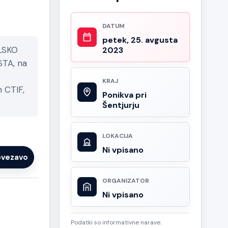
DATUM
petek, 25. avgusta
LSKO
2023
STA, na
KRAJ
 CTIF,
Ponikva pri
Šentjurju
LOKACIJA
Ni vpisano
ovezavo
ORGANIZATOR
Ni vpisano
Podatki so informativne narave.