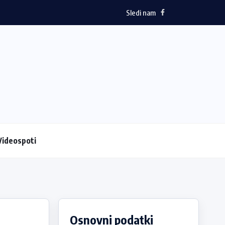
Sledi nam
Videospoti
Osnovni podatki