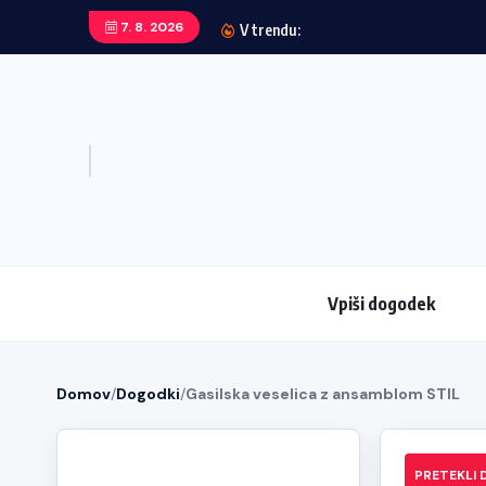
7. 8. 2026
V trendu:
Vpiši dogodek
Domov
/
Dogodki
/
Gasilska veselica z ansamblom STIL
PRETEKLI