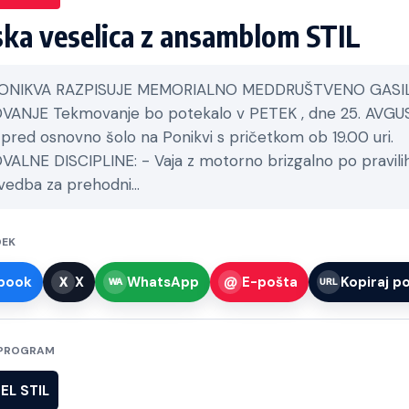
ska veselica z ansamblom STIL
ONIKVA RAZPISUJE MEMORIALNO MEDDRUŠTVENO GASI
ANJE Tekmovanje bo potekalo v PETEK , dne 25. AVGU
 pred osnovno šolo na Ponikvi s pričetkom ob 19.00 uri.
ALNE DISCIPLINE: - Vaja z motorno brizgalno po pravilih
zvedba za prehodni…
DEK
book
X
WhatsApp
E-pošta
Kopiraj p
/ PROGRAM
L STIL