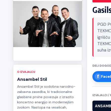
Gasil
PGD P
TEKMOV
igrišču
TEKMOV
suha i
DELI DOGO
O IZVAJALCU
Face
Ansambel Stil
Ansambel Stil je sodobna narodno-
zabavna zasedba, ki tradicionalne
IZVAJALCI 
glasbene prvine povezuje z izrazito
koncertno energijo in modernejšim
ANSAMBE
zvokom. Nastopa na veselicah,