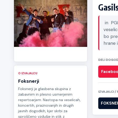
Gasil
in PGD
veselic
bo pre
hrane 
DELI DOGO
Facebo
O IZVAJALCU
Foksnerji
Foksnerji je glasbena skupina z
IZVAJALCI 
zabavnim in plesno usmerjenim
repertoarjem. Nastopa na veselicah,
FOKSNER
koncertih, praznovanjih in drugih
javnih dogodkih, kjer skrbi za
sproščeno vzdušje in stik z