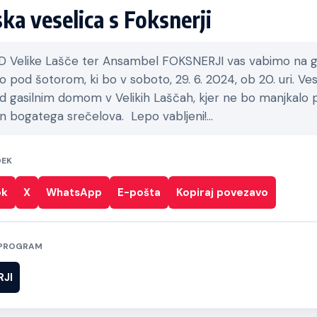
ska veselica s Foksnerji
 Velike Lašče ter Ansambel FOKSNERJI vas vabimo na ga
o pod šotorom, ki bo v soboto, 29. 6. 2024, ob 20. uri. Ves
d gasilnim domom v Velikih Laščah, kjer ne bo manjkalo p
in bogatega srečelova. Lepo vabljeni!…
DEK
ok
X
WhatsApp
E-pošta
Kopiraj povezavo
/ PROGRAM
JI