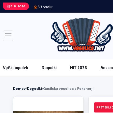
6. 8. 2026
V trendu:
Vpiši dogodek
Dogodki
HIT 2026
Ansamb
Domov
/
Dogodki
/
Gasilska veselica s Foksnerji
PRETEKLI