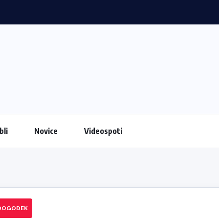
li
Novice
Videospoti
 DOGODEK